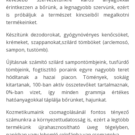
érintkezzen a bőrünk, a legnagyobb szervünk, ezért
is próbáljuk a természet kincseiből megalkotni
termékeinket.
Készítünk dezodorokat, gyógynövényes kenőcsöket,
krémeket, szappanokat,szilárd tömböket (arclemosó,
sampon, tustömb).
Újításnak számító szilárd sampontömbjeink, tusfürdő
tömbjeink, fogtisztító poraink egyre nagyobb teret
hódítanak a hazai piacon. Tömények, sokáig
kitartanak, 100-ban aktív összetevőket tartalmaznak,
0%-ban vizet, így minden grammja értékes
hatóanyagokkal táplálja bőrünket, hajunkat.
Kozmetikumaink csomagolásánál fontos tényező
számunkra a környezettudatosság is, ezért a legtöbb
termékünk újrahasznosítható üveg tégelyben,
papírban vagy lebomló celofánba van csomagolva.