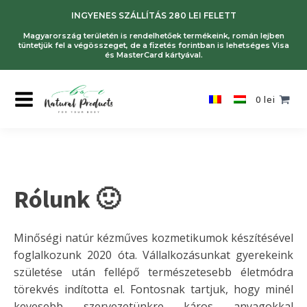
INGYENES SZÁLLÍTÁS 280 LEI FELETT
Magyarország területén is rendelhetőek termékeink, román lejben
tüntetjük fel a végösszeget, de a fizetés forintban is lehetséges Visa
és MasterCard kártyával.
0
lei
Rólunk 🙂
Minőségi natúr kézműves kozmetikumok készítésével
foglalkozunk 2020 óta. Vállalkozásunkat gyerekeink
születése után fellépő természetesebb életmódra
törekvés indította el. Fontosnak tartjuk, hogy minél
kevesebb szervezetünkre káros anyagokkal